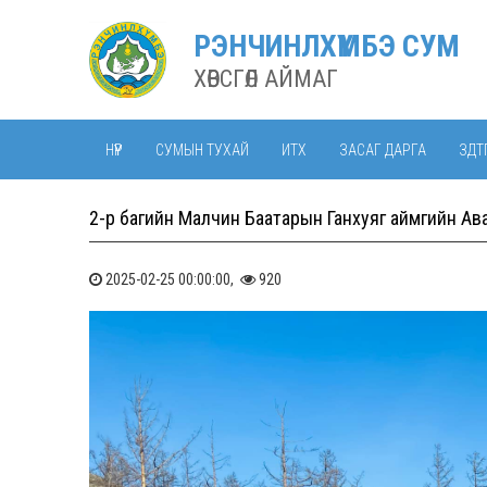
РЭНЧИНЛХҮМБЭ СУМ
ХӨВСГӨЛ АЙМАГ
НҮҮР
СУМЫН ТУХАЙ
ИТХ
ЗАСАГ ДАРГА
ЗДТ
2-р багийн Малчин Баатарын Ганхуяг аймгийн Ава
2025-02-25 00:00:00,
920