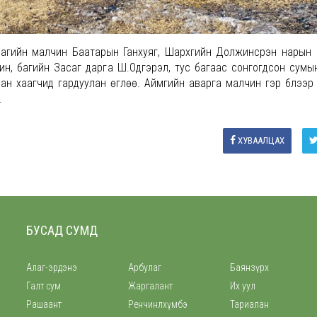
багийн малчин Баатарын Ганхуяг, Шархүүгийн Должинсүрэн нарын
ин, багийн Засаг дарга Ш.Одгэрэл, тус багаас сонгогдсон сумы
бан хаагчид гардуулан өглөө. Аймгийн аварга малчин гэр бүлээр
е.
ХУВААЛЦАХ
БУСАД СУМД
Алаг-эрдэнэ
Арбулаг
Баянзүрх
Галт сум
Жаргалант
Их уул
Рашаант
Ренчинлхүмбэ
Тариалан