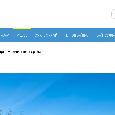
ГАЗАР
МЭДЭЭ
ХУУЛЬ ЭРХ ЗҮЙ
ИЛ ТОД БАЙДАЛ
БАЙГУУЛЛА
рга малчин цол хүртлээ.