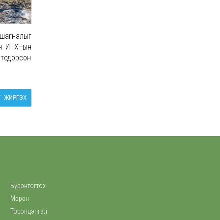
 шагналыг
н ИТХ--ын
 тодорсон
ЖИРГЭХ
Бүрэнтогтох
Мөрөн
Тосонцэнгэл