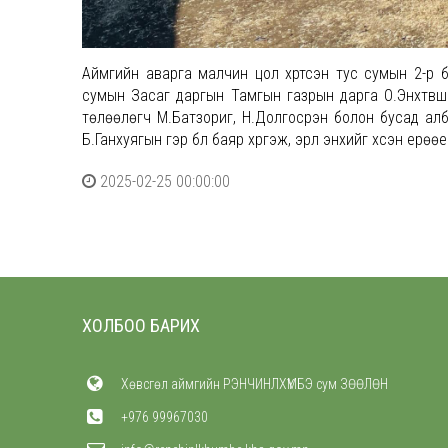
Аймгийн аварга малчин цол хүртсэн тус сумын 2-р 
сумын Засаг даргын Тамгын газрын дарга О.Энхтүвш
төлөөлөгч М.Батзориг, Н.Долгосүрэн болон бусад ал
Б.Ганхуягын гэр бүл баяр хүргэж, эрүүл энхийг хүсэн ерөө
2025-02-25 00:00:00
ХОЛБОО БАРИХ
Хөвсгөл аймгийн РЭНЧИНЛХҮМБЭ сум ЗӨӨЛӨН
+976 99967030