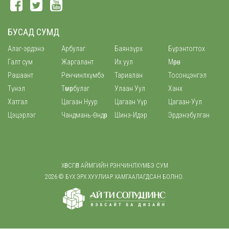
БУСАД СУМД
Алаг-эрдэнэ
Арбулаг
Баянзүрх
Бүрэнтогтох
Галт сум
Жаргалант
Их уул
Мөрөн
Рашаант
Ренчинлхүмбэ
Тариалан
Тосонцэнгэл
Түнэл
Төмөрбулаг
Улаан Уул
Ханх
Хатгал
Цагаан Нуур
Цагаан Үүр
Цагаан-Уул
Цэцэрлэг
Чандмань-Өндөр
Шинэ-Идэр
Эрдэнэбулган
ХӨВСГӨЛ АЙМГИЙН РЭНЧИНЛХҮМБЭ СУМ
2026 © БҮХ ЭРХ ХУУЛИАР ХАМГААЛАГДСАН БОЛНО.