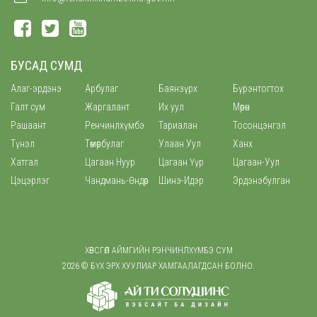
БУСАД СУМД
Алаг-эрдэнэ
Арбулаг
Баянзүрх
Бүрэнтогтох
Галт сум
Жаргалант
Их уул
Мөрөн
Рашаант
Ренчинлхүмбэ
Тариалан
Тосонцэнгэл
Түнэл
Төмөрбулаг
Улаан Уул
Ханх
Хатгал
Цагаан Нуур
Цагаан Үүр
Цагаан-Уул
Цэцэрлэг
Чандмань-Өндөр
Шинэ-Идэр
Эрдэнэбулган
ХӨВСГӨЛ АЙМГИЙН РЭНЧИНЛХҮМБЭ СУМ
2026 © БҮХ ЭРХ ХУУЛИАР ХАМГААЛАГДСАН БОЛНО.