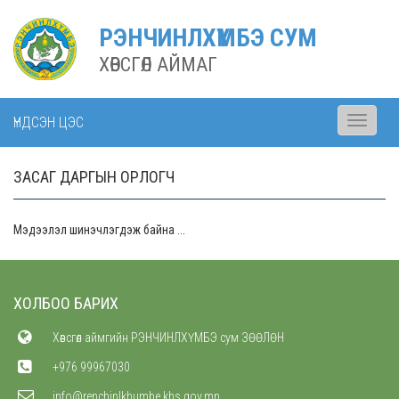
РЭНЧИНЛХҮМБЭ СУМ
ХӨВСГӨЛ АЙМАГ
ҮНДСЭН ЦЭС
Toggle
navigati
ЗАСАГ ДАРГЫН ОРЛОГЧ
Мэдээлэл шинэчлэгдэж байна ...
ХОЛБОО БАРИХ
Хөвсгөл аймгийн РЭНЧИНЛХҮМБЭ сум ЗӨӨЛӨН
+976 99967030
info@renchinlkhumbe.khs.gov.mn