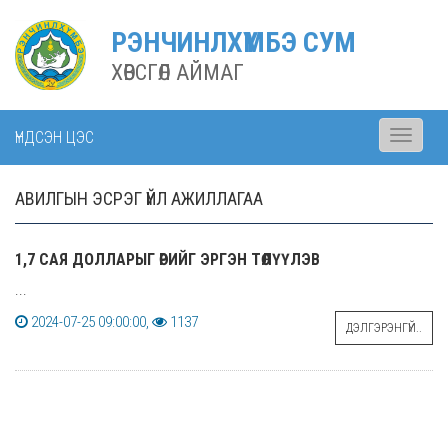
РЭНЧИНЛХҮМБЭ СУМ
ХӨВСГӨЛ АЙМАГ
ҮНДСЭН ЦЭС
Toggle
navigati
АВИЛГЫН ЭСРЭГ ҮЙЛ АЖИЛЛАГАА
1,7 САЯ ДОЛЛАРЫГ ӨРИЙГ ЭРГЭН ТӨЛҮҮЛЭВ
...
2024-07-25 09:00:00,
1137
ДЭЛГЭРЭНГҮЙ..