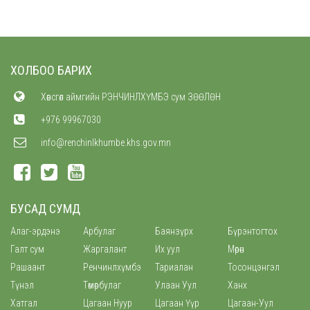
ХОЛБОО БАРИХ
Хөвсгөл аймгийн РЭНЧИНЛХҮМБЭ сум ЗӨӨЛӨН
+976 99967030
info@renchinlkhumbe.khs.gov.mn
БУСАД СУМД
Алаг-эрдэнэ
Арбулаг
Баянзүрх
Бүрэнтогтох
Галт сум
Жаргалант
Их уул
Мөрөн
Рашаант
Ренчинлхүмбэ
Тариалан
Тосонцэнгэл
Түнэл
Төмөрбулаг
Улаан Уул
Ханх
Хатгал
Цагаан Нуур
Цагаан Үүр
Цагаан-Уул