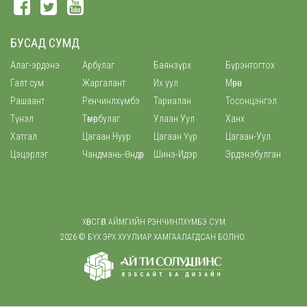
БУСАД СУМД
Алаг-эрдэнэ
Арбулаг
Баянзүрх
Бүрэнтогтох
Галт сум
Жаргалант
Их уул
Мөрөн
Рашаант
Ренчинлхүмбэ
Тариалан
Тосонцэнгэл
Түнэл
Төмөрбулаг
Улаан Уул
Ханх
Хатгал
Цагаан Нуур
Цагаан Үүр
Цагаан-Уул
Цэцэрлэг
Чандмань-Өндөр
Шинэ-Идэр
Эрдэнэбулган
ХӨВСГӨЛ АЙМГИЙН РЭНЧИНЛХҮМБЭ СУМ
2026 © БҮХ ЭРХ ХУУЛИАР ХАМГААЛАГДСАН БОЛНО.