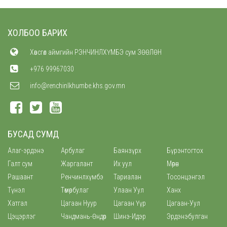
ХОЛБОО БАРИХ
Хөвсгөл аймгийн РЭНЧИНЛХҮМБЭ сум ЗӨӨЛӨН
+976 99967030
info@renchinlkhumbe.khs.gov.mn
БУСАД СУМД
Алаг-эрдэнэ
Арбулаг
Баянзүрх
Бүрэнтогтох
Галт сум
Жаргалант
Их уул
Мөрөн
Рашаант
Ренчинлхүмбэ
Тариалан
Тосонцэнгэл
Түнэл
Төмөрбулаг
Улаан Уул
Ханх
Хатгал
Цагаан Нуур
Цагаан Үүр
Цагаан-Уул
Цэцэрлэг
Чандмань-Өндөр
Шинэ-Идэр
Эрдэнэбулган