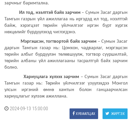
зарчмыг баримтална.
Ил тод, нээлттэй байх зарчим
– Сумын Засаг даргын
Тамгын газрын үйл ажиллагаа нь иргэдэд ил тод, нээлттэй
байж, хэрэгцээт төрийн үйлчилгээг иргэн бүрт хүргэх
нөхцөлийг бүрдүүлэхэд чиглэгдэнэ.
Мэргэшсэн, тогтвортой байх зарчим
– Сумын Засаг
даргын Тамгын газар нь: Цомхон, чадварлаг, мэргэшсэн
төрийн албыг бүрдүүлэн төлөвшүүлж, тогтвор сууршилтай,
төрийн албаны үйл ажиллагааны тасралтгүй байх зарчим
болно.
Хариуцлага хүлээх зарчим
– Сумын Засаг даргын
Тамгын газар нь: Төрийн үйлчилгээг үзүүлэхдээ Монгол
улсын иргэний өмнө хамтын болон ганцаарчилсан
хариуцлагыг хүлээж ажиллана.
2024-09-13 15:00:00
ХУВААЛЦАХ
ЖИРГЭХ