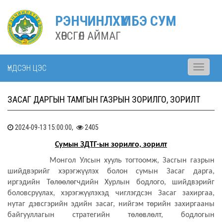
РЭНЧИНЛХҮМБЭ СУМ
ХӨВСГӨЛ АЙМАГ
ҮНДСЭН ЦЭС
Toggle
navigati
ЗАСАГ ДАРГЫН ТАМГЫН ГАЗРЫН ЗОРИЛГО, ЗОРИЛТ
2024-09-13 15:00:00,
2405
Сумын ЗДТГ-ын зорилго, зорилт
Монгол Улсын хууль тогтоомж, Засгын газрын
шийдвэрийг хэрэгжүүлэх болон сумын Засаг дарга,
иргэдийн Төлөөлөгчдийн Хурлын бодлого, шийдвэрийг
боловсруулах, хэрэгжүүлэхэд чиглэгдсэн Засаг захиргаа,
нутаг дэвсгэрийн эдийн засаг, нийгэм төрийн захиргааны
байгууллагын стратегийн төлөвлөлт, бодлогын