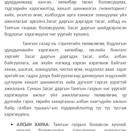
удирдамжаар хангах, хөтөлбөр төсөл боловсруулах,
тэдгээрийн хэрэгжилтэд хяналт шинжилгээ /мониторинг/
хийх, үнэлгээ өгөх, холбогдох арга хэмжээг зохицуулах үйл
ажиллагааг эрхэлнэ.Засаг даргын дэргэдэх тасаг, албад нь
Тамгын газраас боловсруулж, Засаг даргын шийдвэрлэсэн
бодлогыг хэрэгжүүлэх чиг үүргийг хүлээнэ.
Тамгын газар нь стратегийн төлөвлөгөө, бодлогын
удирдамжийн хэрэгжилт, хөтөлбөр, төслийн биелэлт
зэргийг Засаг даргын дэргэдэх тасаг, алба, албан
байгууллага, аж ахуйн нэгжид хэрхэн хэрэгжиж байгааг
хянах, шалгах, зохицуулах, чиглэл өгөх, мэдээлэл авах зэрэг
эрхтэйгээс гадна дээрх байгууллагаар дамжуулан мэдээлийг
цуглуулж хяналт шинжилгээ хийх дүгнэлт гаргах үүрэгтэй
ажиллана. Сумын Засаг даргын Тамгын газрын чиг үүргийг
хэрэгжүүлэх ажлыг үйл ажиллагааны төлөвлөгөө, үр
дүнгийн гэрээ, төрийн захиргааны албан хаагчдийн ажлын
байр /албан тушаал/-ын тодорхойлолтод тус тус тусгаж
хэрэгжүүлнэ.
АЛСЫН ХАРАА
: Тамгын газрын боловсон хүчний