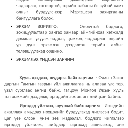
мэдлэг боловсролыг дээшлүүлэн, мэргэшсэн
чадварлаг, тогтвортой, төрийн албаны ёс зүйтэй хамт
олныг бүрдүүлснээр Мэргэшсэн захиргааны
байгууллага болох.
ЭРХЭМ ЗОРИЛГО:
Оновчтой бодлого,
зохицуулалтаар хангах замаар аймгийнхаа хөгжилд
дэмжлэг үзүүлж чаддаг, цомхон, чадварлаг, эцсийн
үр дүнг эрхэмлэн дээдэлсэн төрийн албыг
төлөвшүүлэхэд оршино.
ЭРХЭМЛЭХ ҮНДСЭН ЗАРЧИМ
Хууль дээдлэх, шударга байх зарчим -
Сумын Засаг
даргын Тамгын газрын үйл ажиллагаа нь аливаа улс төр,
үзэл суртлаас ангид байж, гагцхүү Монгол Улсын хууль
тогтоомжийг дээдэлж, иргэдийн эрх ашигт нийцсэн байна.
Иргэдэд үйлчлэх, шуурхай байх зарчим
– Иргэдийн
ажиллаж амьдрах нөхцөлийг бүрдүүлэхэд чиглэсэн бодит,
цаг үеэ олсон, үнэн зөв мэдээлэл, бодлого чиглэлээр
иргэдэд үйлчилж, шийдвэр гаргахад ашиглахад энэ