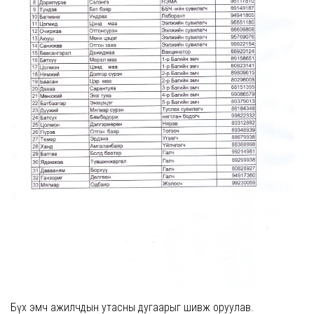
Бүх эмч ажилчдын утасны дугаарыг шивж оруулав.