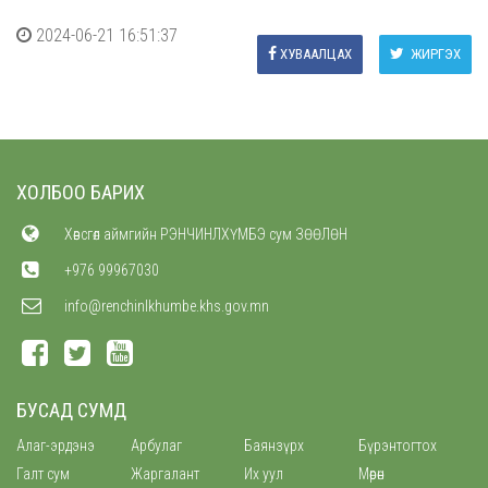
2024-06-21 16:51:37
ХУВААЛЦАХ
ЖИРГЭХ
ХОЛБОО БАРИХ
Хөвсгөл аймгийн РЭНЧИНЛХҮМБЭ сум ЗӨӨЛӨН
+976 99967030
info@renchinlkhumbe.khs.gov.mn
БУСАД СУМД
Алаг-эрдэнэ
Арбулаг
Баянзүрх
Бүрэнтогтох
Галт сум
Жаргалант
Их уул
Мөрөн