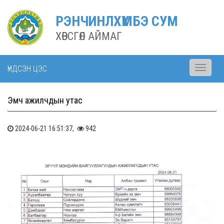
РЭНЧИНЛХҮМБЭ СУМ
ХӨВСГӨЛ АЙМАГ
ҮНДСЭН ЦЭС
Toggle
navigati
Эмч ажилчдын утас
2024-06-21 16:51:37,
942