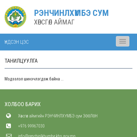
РЭНЧИНЛХҮМБЭ СУМ
ХӨВСГӨЛ АЙМАГ
ҮНДСЭН ЦЭС
Toggle
navigati
ТАНИЛЦУУЛГА
Мэдээлэл шинэчлэгдэж байна ...
ХОЛБОО БАРИХ
Хөвсгөл аймгийн РЭНЧИНЛХҮМБЭ сум ЗӨӨЛӨН
+976 99967030
info@renchinlkhumbe.khs.gov.mn