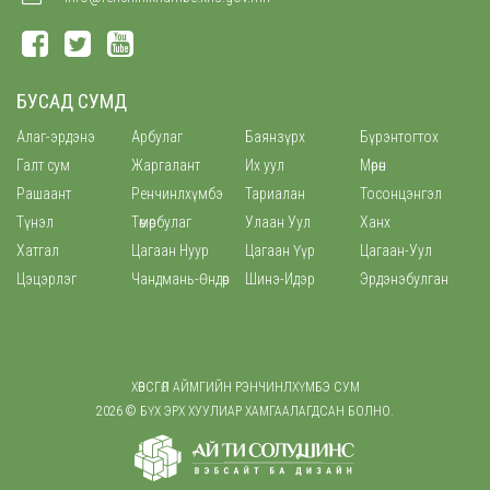
БУСАД СУМД
Алаг-эрдэнэ
Арбулаг
Баянзүрх
Бүрэнтогтох
Галт сум
Жаргалант
Их уул
Мөрөн
Рашаант
Ренчинлхүмбэ
Тариалан
Тосонцэнгэл
Түнэл
Төмөрбулаг
Улаан Уул
Ханх
Хатгал
Цагаан Нуур
Цагаан Үүр
Цагаан-Уул
Цэцэрлэг
Чандмань-Өндөр
Шинэ-Идэр
Эрдэнэбулган
ХӨВСГӨЛ АЙМГИЙН РЭНЧИНЛХҮМБЭ СУМ
2026 © БҮХ ЭРХ ХУУЛИАР ХАМГААЛАГДСАН БОЛНО.