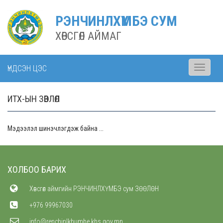
РЭНЧИНЛХҮМБЭ СУМ
ХӨВСГӨЛ АЙМАГ
ҮНДСЭН ЦЭС
Toggle
navigati
ИТХ-ЫН ЗӨВЛӨЛ
Мэдээлэл шинэчлэгдэж байна ...
ХОЛБОО БАРИХ
Хөвсгөл аймгийн РЭНЧИНЛХҮМБЭ сум ЗӨӨЛӨН
+976 99967030
info@renchinlkhumbe.khs.gov.mn