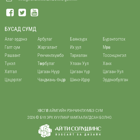
БУСАД СУМД
Алаг-эрдэнэ
Арбулаг
Баянзүрх
Бүрэнтогтох
Галт сум
Жаргалант
Их уул
Мөрөн
Рашаант
Ренчинлхүмбэ
Тариалан
Тосонцэнгэл
Түнэл
Төмөрбулаг
Улаан Уул
Ханх
Хатгал
Цагаан Нуур
Цагаан Үүр
Цагаан-Уул
Цэцэрлэг
Чандмань-Өндөр
Шинэ-Идэр
Эрдэнэбулган
ХӨВСГӨЛ АЙМГИЙН РЭНЧИНЛХҮМБЭ СУМ
2026 © БҮХ ЭРХ ХУУЛИАР ХАМГААЛАГДСАН БОЛНО.