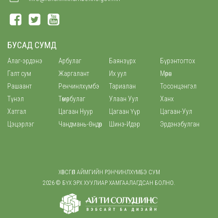
БУСАД СУМД
Алаг-эрдэнэ
Арбулаг
Баянзүрх
Бүрэнтогтох
Галт сум
Жаргалант
Их уул
Мөрөн
Рашаант
Ренчинлхүмбэ
Тариалан
Тосонцэнгэл
Түнэл
Төмөрбулаг
Улаан Уул
Ханх
Хатгал
Цагаан Нуур
Цагаан Үүр
Цагаан-Уул
Цэцэрлэг
Чандмань-Өндөр
Шинэ-Идэр
Эрдэнэбулган
ХӨВСГӨЛ АЙМГИЙН РЭНЧИНЛХҮМБЭ СУМ
2026 © БҮХ ЭРХ ХУУЛИАР ХАМГААЛАГДСАН БОЛНО.