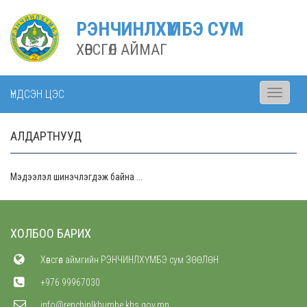
РЭНЧИНЛХҮМБЭ СУМ
ХӨВСГӨЛ АЙМАГ
ҮНДСЭН ЦЭС
Toggle
navigati
АЛДАРТНУУД
Мэдээлэл шинэчлэгдэж байна ...
ХОЛБОО БАРИХ
Хөвсгөл аймгийн РЭНЧИНЛХҮМБЭ сум ЗӨӨЛӨН
+976 99967030
info@renchinlkhumbe.khs.gov.mn