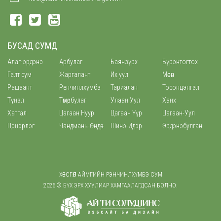
БУСАД СУМД
Алаг-эрдэнэ
Арбулаг
Баянзүрх
Бүрэнтогтох
Галт сум
Жаргалант
Их уул
Мөрөн
Рашаант
Ренчинлхүмбэ
Тариалан
Тосонцэнгэл
Түнэл
Төмөрбулаг
Улаан Уул
Ханх
Хатгал
Цагаан Нуур
Цагаан Үүр
Цагаан-Уул
Цэцэрлэг
Чандмань-Өндөр
Шинэ-Идэр
Эрдэнэбулган
ХӨВСГӨЛ АЙМГИЙН РЭНЧИНЛХҮМБЭ СУМ
2026 © БҮХ ЭРХ ХУУЛИАР ХАМГААЛАГДСАН БОЛНО.