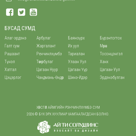
БУСАД СУМД
Алаг-эрдэнэ
Арбулаг
Баянзүрх
Бүрэнтогтох
Галт сум
Жаргалант
Их уул
Мөрөн
Рашаант
Ренчинлхүмбэ
Тариалан
Тосонцэнгэл
Түнэл
Төмөрбулаг
Улаан Уул
Ханх
Хатгал
Цагаан Нуур
Цагаан Үүр
Цагаан-Уул
Цэцэрлэг
Чандмань-Өндөр
Шинэ-Идэр
Эрдэнэбулган
ХӨВСГӨЛ АЙМГИЙН РЭНЧИНЛХҮМБЭ СУМ
2026 © БҮХ ЭРХ ХУУЛИАР ХАМГААЛАГДСАН БОЛНО.