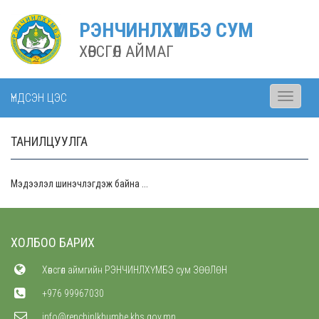
РЭНЧИНЛХҮМБЭ СУМ
ХӨВСГӨЛ АЙМАГ
ҮНДСЭН ЦЭС
Toggle
navigati
ТАНИЛЦУУЛГА
Мэдээлэл шинэчлэгдэж байна ...
ХОЛБОО БАРИХ
Хөвсгөл аймгийн РЭНЧИНЛХҮМБЭ сум ЗӨӨЛӨН
+976 99967030
info@renchinlkhumbe.khs.gov.mn