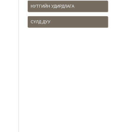
НУТГИЙН УДИРДЛАГА
СҮЛД ДУУ