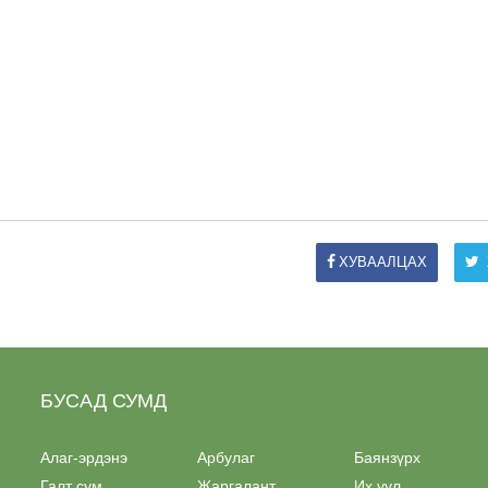
ХУВААЛЦАХ
БУСАД СУМД
Алаг-эрдэнэ
Арбулаг
Баянзүрх
Галт сум
Жаргалант
Их уул