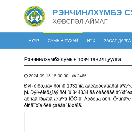
РЭНЧИНЛХҮМБЭ С
ХӨВСГӨЛ АЙМАГ
НҮҮР
СУМЫН ТУХАЙ
ИТХ
ЗАСАГ ДАРГА
Рэнчинлхүмбэ сумын товч танилцуулга
2024-09-13 15:00:00,
2466
Ðýí÷èíëõ¿ìáý ñóì íü 1931 îíä áàéãóóëàãäñàí áºãº
þì. Ðýí÷èíëõ¿ìáý ñóì íü 844834 ãà õàâòãàé äºðâºëæ
àëñàä îðøäîã áºãººä ÎÕÓ-ûí Áóðèàä óëñ, Õºâñãºë 
òîñãîíòîé õèë çàëãàí îðøäîã.