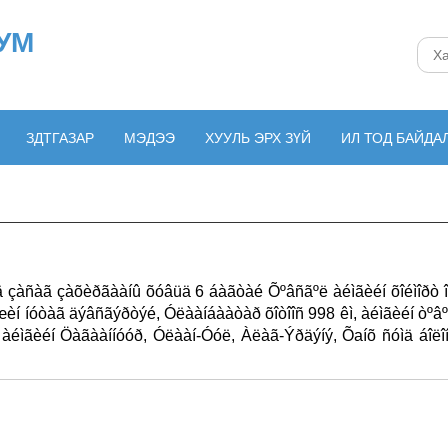
УМ
ЗДТГАЗАР
МЭДЭЭ
ХУУЛЬ ЭРХ ЗҮЙ
ИЛ ТОД БАЙДА
ºä çàñàã çàõèðãààíû õóâüä 6 áàãòàé Õºâñãºë àéìãèéí õîéìîðò 
èí íóòàã äýâñãýðòýé, Óëààíáààòàð õîòîîñ 998 êì, àéìãèéí òºâº
àéìãèéí Öàãààííóóð, Óëààí-Óóë, Àëàã-Ýðäýíý, Õаíõ ñóìä áîë