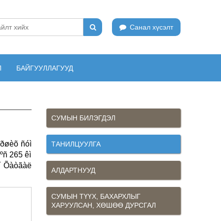
Санал хүсэлт
Л
БАЙГУУЛЛАГУУД
СУМЫН БИЛЭГДЭЛ
îðøèõ ñóì
ТАНИЛЦУУЛГА
ºñ 265 êì
îí Õàòãàë
АЛДАРТНУУД
СУМЫН ТҮҮХ, БАХАРХЛЫГ
ХАРУУЛСАН, ХӨШӨӨ ДУРСГАЛ