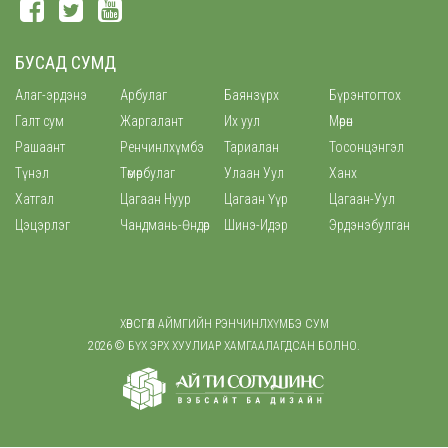
БУСАД СУМД
Алаг-эрдэнэ
Арбулаг
Баянзүрх
Бүрэнтогтох
Галт сум
Жаргалант
Их уул
Мөрөн
Рашаант
Ренчинлхүмбэ
Тариалан
Тосонцэнгэл
Түнэл
Төмөрбулаг
Улаан Уул
Ханх
Хатгал
Цагаан Нуур
Цагаан Үүр
Цагаан-Уул
Цэцэрлэг
Чандмань-Өндөр
Шинэ-Идэр
Эрдэнэбулган
ХӨВСГӨЛ АЙМГИЙН РЭНЧИНЛХҮМБЭ СУМ
2026 © БҮХ ЭРХ ХУУЛИАР ХАМГААЛАГДСАН БОЛНО.