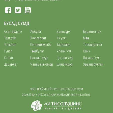
БУСАД СУМД
Алаг-эрдэнэ
Арбулаг
Баянзүрх
Бүрэнтогтох
Галт сум
Жаргалант
Их уул
Мөрөн
Рашаант
Ренчинлхүмбэ
Тариалан
Тосонцэнгэл
Түнэл
Төмөрбулаг
Улаан Уул
Ханх
Хатгал
Цагаан Нуур
Цагаан Үүр
Цагаан-Уул
Цэцэрлэг
Чандмань-Өндөр
Шинэ-Идэр
Эрдэнэбулган
ХӨВСГӨЛ АЙМГИЙН РЭНЧИНЛХҮМБЭ СУМ
2026 © БҮХ ЭРХ ХУУЛИАР ХАМГААЛАГДСАН БОЛНО.