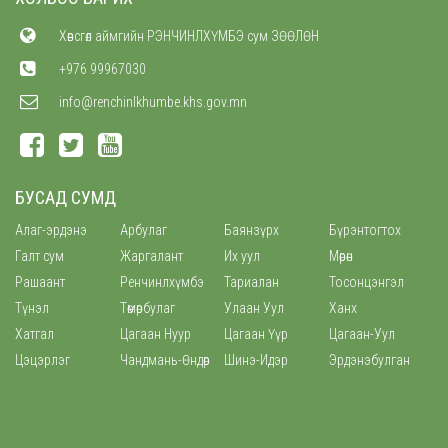
Хөвсгөл аймгийн РЭНЧИНЛХҮМБЭ сум ЗӨӨЛӨН
+976 99967030
info@renchinlkhumbe.khs.gov.mn
БУСАД СУМД
Алаг-эрдэнэ
Арбулаг
Баянзүрх
Бүрэнтогтох
Галт сум
Жаргалант
Их уул
Мөрөн
Рашаант
Ренчинлхүмбэ
Тариалан
Тосонцэнгэл
Түнэл
Төмөрбулаг
Улаан Уул
Ханх
Хатгал
Цагаан Нуур
Цагаан Үүр
Цагаан-Уул
Цэцэрлэг
Чандмань-Өндөр
Шинэ-Идэр
Эрдэнэбулган