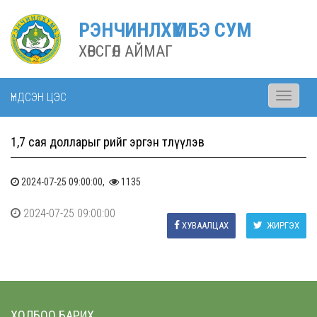
РЭНЧИНЛХҮМБЭ СУМ
ХӨВСГӨЛ АЙМАГ
ҮНДСЭН ЦЭС
Toggle
navigati
1,7 сая долларыг өрийг эргэн төлүүлэв
2024-07-25 09:00:00,
1135
2024-07-25 09:00:00
ХУВААЛЦАХ
ЖИРГЭХ
ХОЛБОО БАРИХ